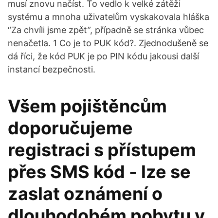
musí znovu načíst. To vedlo k velké zátěži
systému a mnoha uživatelům vyskakovala hláška
“Za chvíli jsme zpět”, případně se stránka vůbec
nenačetla. 1 Co je to PUK kód?. Zjednodušeně se
dá říci, že kód PUK je po PIN kódu jakousi další
instancí bezpečnosti.
Všem pojištěncům
doporučujeme
registraci s přístupem
přes SMS kód - lze se
zaslat oznámení o
dlouhodobém pobytu v