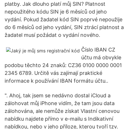
platby. Jak dlouho platí můj SIN? Platnost
nepoužitého kódu SIN je 6 měsíců od jeho
vydání. Pokud žadatel kód SIN poprvé nepoužije
do 6 měsíců od jeho vydání, SIN ztrácí platnost a
žadatel musí požádat o vydání nového.
Číslo IBAN CZ
účtu má obvykle
podobu těchto 24 znaků: CZ36 0100 0000 0001
2345 6789. Určitě vás zajímají praktické
informace k používání IBAN formátu účtu..
". Ahoj, tak jsem se nedávno dostal iCloud a
zálohovat můj iPhone vidím, že tam jsou data
zálohována, ale nemůže získat Vlastní cenovou
nabídku najdete přímo v e-mailu s Indikativní
nabídkou, nebo v jeho příloze, kterou tvoří tzv.