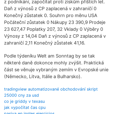
z podnikání, započítat proti ziskům příštích let.
Daň z výnosů z CP zaplacená v zahraničí 0
Konečný zůstatek 0. Souhrn pro měnu USA
Počáteční zůstatek 0 Nákupy 23 390,9 Prodeje
23 627,47 Poplatky 207, 32 Vklady 0 Výběry 0
Výnosy z 14,04 Daň z výnosů z CP zaplacená v
zahraničí 2,11 Konečný zůstatek 41,16.
Podle týdeníku Welt am Sonntag by se tak
některé daně dokonce mohly zvýšit. Praktická
část se věnuje vybraným zemím v Evropské unie
(Německo, Litva, Itálie a Bulharsko).
tradingview automatizované obchodování skript
25000 cny za usd
co je griddy v texasu
jak vypočítat čas cpu
pasiva en ingles ejercicios