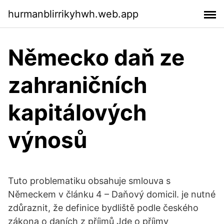
hurmanblirrikyhwh.web.app
Německo daň ze
zahraničních
kapitálových
výnosů
Tuto problematiku obsahuje smlouva s
Německem v článku 4 – Daňový domicil. je nutné
zdůraznit, že definice bydliště podle českého
zákona o daních z příjmů Jde o příjmy