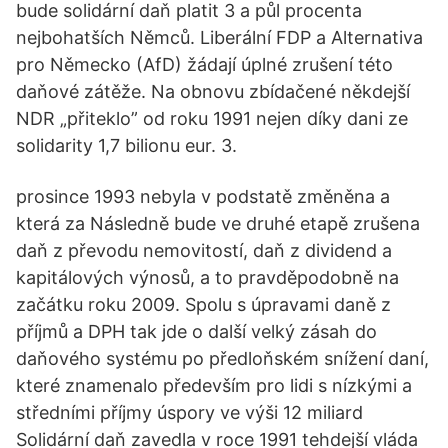
bude solidární daň platit 3 a půl procenta
nejbohatších Němců. Liberální FDP a Alternativa
pro Německo (AfD) žádají úplné zrušení této
daňové zátěže. Na obnovu zbídačené někdejší
NDR „přiteklo” od roku 1991 nejen díky dani ze
solidarity 1,7 bilionu eur. 3.
prosince 1993 nebyla v podstatě změněna a
která za Následně bude ve druhé etapě zrušena
daň z převodu nemovitostí, daň z dividend a
kapitálových výnosů, a to pravděpodobně na
začátku roku 2009. Spolu s úpravami daně z
příjmů a DPH tak jde o další velký zásah do
daňového systému po předloňském snížení daní,
které znamenalo především pro lidi s nízkými a
středními příjmy úspory ve výši 12 miliard
Solidární daň zavedla v roce 1991 tehdejší vláda