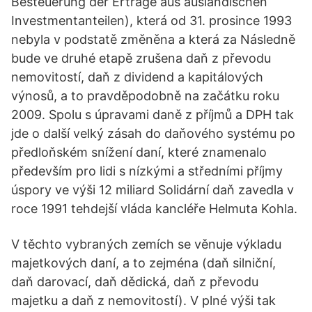
Besteuerung der Erträge aus ausländischen
Investmentanteilen), která od 31. prosince 1993
nebyla v podstatě změněna a která za Následně
bude ve druhé etapě zrušena daň z převodu
nemovitostí, daň z dividend a kapitálových
výnosů, a to pravděpodobně na začátku roku
2009. Spolu s úpravami daně z příjmů a DPH tak
jde o další velký zásah do daňového systému po
předloňském snížení daní, které znamenalo
především pro lidi s nízkými a středními příjmy
úspory ve výši 12 miliard Solidární daň zavedla v
roce 1991 tehdejší vláda kancléře Helmuta Kohla.
V těchto vybraných zemích se věnuje výkladu
majetkových daní, a to zejména (daň silniční,
daň darovací, daň dědická, daň z převodu
majetku a daň z nemovitostí). V plné výši tak