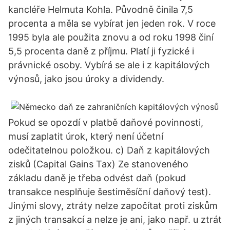
kancléře Helmuta Kohla. Původně činila 7,5
procenta a měla se vybírat jen jeden rok. V roce
1995 byla ale použita znovu a od roku 1998 činí
5,5 procenta daně z příjmu. Platí ji fyzické i
právnické osoby. Vybírá se ale i z kapitálových
výnosů, jako jsou úroky a dividendy.
Pokud se opozdí v platbě daňové povinnosti,
musí zaplatit úrok, který není účetní
odečitatelnou položkou. c) Daň z kapitálových
zisků (Capital Gains Tax) Ze stanoveného
základu daně je třeba odvést daň (pokud
transakce nesplňuje šestiměsíční daňový test).
Jinými slovy, ztráty nelze započítat proti ziskům
z jiných transakcí a nelze je ani, jako např. u ztrát