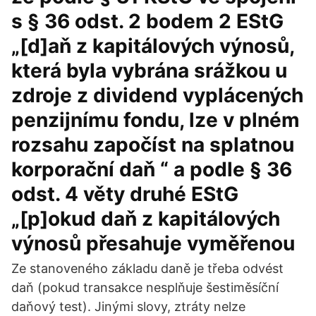
s § 36 odst. 2 bodem 2 EStG
„[d]aň z kapitálových výnosů,
která byla vybrána srážkou u
zdroje z dividend vyplácených
penzijnímu fondu, lze v plném
rozsahu započíst na splatnou
korporační daň “ a podle § 36
odst. 4 věty druhé EStG
„[p]okud daň z kapitálových
výnosů přesahuje vyměřenou
Ze stanoveného základu daně je třeba odvést
daň (pokud transakce nesplňuje šestiměsíční
daňový test). Jinými slovy, ztráty nelze