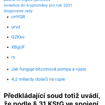
investice do kryptoměny pro rok 2021
blogovanie rady
cHYGR
urvd
QZKkv
XBgUF
rs
Jak funguje bitcoinová pumpa a výpis
4,2 miliardy dolarů na rupie
Předkládající soud totiž uvádí,
že podle § 31 KStG ve spojení