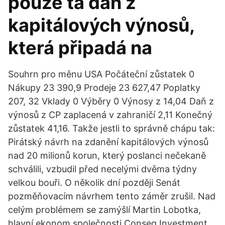
pouze ta daň z
kapitálových výnosů,
která připadá na
Souhrn pro měnu USA Počáteční zůstatek 0
Nákupy 23 390,9 Prodeje 23 627,47 Poplatky
207, 32 Vklady 0 Výběry 0 Výnosy z 14,04 Daň z
výnosů z CP zaplacená v zahraničí 2,11 Konečný
zůstatek 41,16. Takže jestli to správně chápu tak:
Pirátský návrh na zdanění kapitálových výnosů
nad 20 milionů korun, který poslanci nečekaně
schválili, vzbudil před necelými dvěma týdny
velkou bouři. O několik dní později Senát
pozměňovacím návrhem tento záměr zrušil. Nad
celým problémem se zamýšlí Martin Lobotka,
hlavní ekonom společnosti Conseq Investment