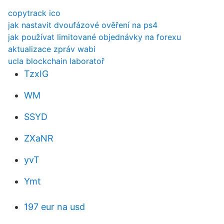
copytrack ico
jak nastavit dvoufázové ověření na ps4
jak používat limitované objednávky na forexu
aktualizace zpráv wabi
ucla blockchain laboratoř
TzxIG
WM
SSYD
ZXaNR
yvT
Ymt
197 eur na usd