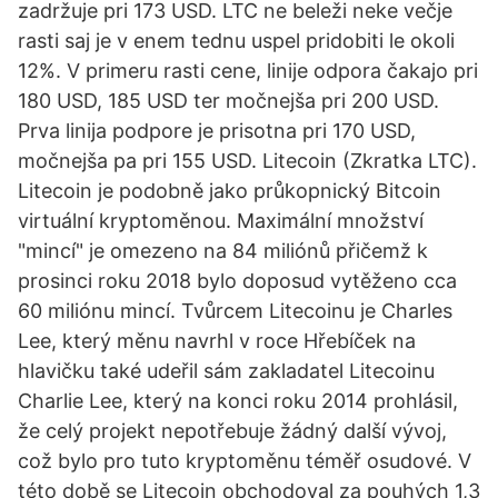
zadržuje pri 173 USD. LTC ne beleži neke večje
rasti saj je v enem tednu uspel pridobiti le okoli
12%. V primeru rasti cene, linije odpora čakajo pri
180 USD, 185 USD ter močnejša pri 200 USD.
Prva linija podpore je prisotna pri 170 USD,
močnejša pa pri 155 USD. Litecoin (Zkratka LTC).
Litecoin je podobně jako průkopnický Bitcoin
virtuální kryptoměnou. Maximální množství
"mincí" je omezeno na 84 miliónů přičemž k
prosinci roku 2018 bylo doposud vytěženo cca
60 miliónu mincí. Tvůrcem Litecoinu je Charles
Lee, který měnu navrhl v roce Hřebíček na
hlavičku také udeřil sám zakladatel Litecoinu
Charlie Lee, který na konci roku 2014 prohlásil,
že celý projekt nepotřebuje žádný další vývoj,
což bylo pro tuto kryptoměnu téměř osudové. V
této době se Litecoin obchodoval za pouhých 1,3