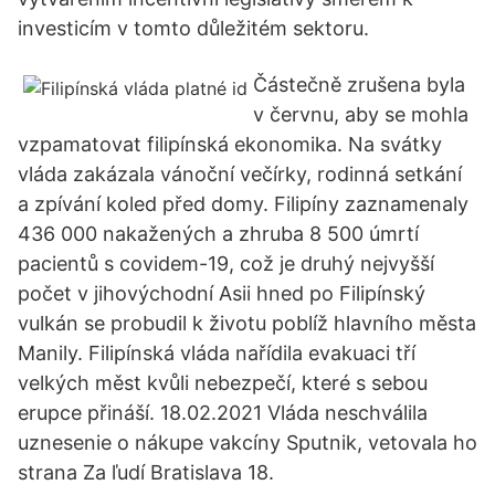
investicím v tomto důležitém sektoru.
Částečně zrušena byla
v červnu, aby se mohla
vzpamatovat filipínská ekonomika. Na svátky
vláda zakázala vánoční večírky, rodinná setkání
a zpívání koled před domy. Filipíny zaznamenaly
436 000 nakažených a zhruba 8 500 úmrtí
pacientů s covidem-19, což je druhý nejvyšší
počet v jihovýchodní Asii hned po Filipínský
vulkán se probudil k životu poblíž hlavního města
Manily. Filipínská vláda nařídila evakuaci tří
velkých měst kvůli nebezpečí, které s sebou
erupce přináší. 18.02.2021 Vláda neschválila
uznesenie o nákupe vakcíny Sputnik, vetovala ho
strana Za ľudí Bratislava 18.