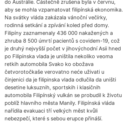
do Austrálie. Částečně zrušena byla v červnu,
aby se mohla vzpamatovat filipínská ekonomika.
Na svátky vláda zakázala vánoční večírky,
rodinná setkání a zpívání koled před domy.
Filipíny zaznamenaly 436 000 nakažených a
zhruba 8 500 úmrtí pacientů s covidem-19, což
je druhý nejvyšší počet v jihovýchodní Asii hned
po Filipinska vlada je uništila nekoliko veoma
retkih automobila Svako ko obožava
četvorotočkaše verovatno neće uživati u
činjenici da je filipinska vlada odlučila da uništi
desetine luksuznih, sportskih i klasičnih
automobila Filipínský vulkán se probudil k životu
poblíž hlavního města Manily. Filipínská vláda
nařídila evakuaci tří velkých měst kvůli
nebezpečí, které s sebou erupce přináší.