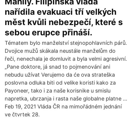
Manily. Filipínská vláda
nařídila evakuaci tří velkých
měst kvůli nebezpečí, které s
sebou erupce přináší.
Tématem bylo manželství stejnopohlavních párů.
Dvojice mužů skákala neustále manželům do
řeči, nenechala je domluvit a byla velmi agresivní.
„Pane doktore, já snad to pojmenování ani
nebudu užívat Verujemo da će ova strateška
poslovna odluka biti od velike koristi kako za
Payoneer, tako i za naše korisnike u smislu
napretka, ubrzanja i rasta naše globalne platne …
Feb 19, 2021 Vláda ČR na mimořádném jednání
ve čtvrtek 28.