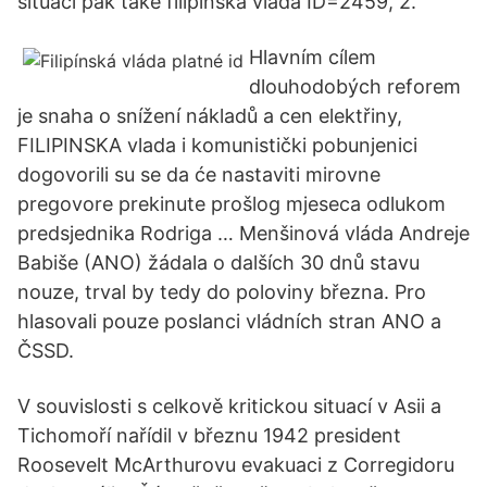
situaci pak také filipínská vláda ID=2459, 2.
Hlavním cílem
dlouhodobých reforem
je snaha o snížení nákladů a cen elektřiny,
FILIPINSKA vlada i komunistički pobunjenici
dogovorili su se da će nastaviti mirovne
pregovore prekinute prošlog mjeseca odlukom
predsjednika Rodriga … Menšinová vláda Andreje
Babiše (ANO) žádala o dalších 30 dnů stavu
nouze, trval by tedy do poloviny března. Pro
hlasovali pouze poslanci vládních stran ANO a
ČSSD.
V souvislosti s celkově kritickou situací v Asii a
Tichomoří nařídil v březnu 1942 president
Roosevelt McArthurovu evakuaci z Corregidoru