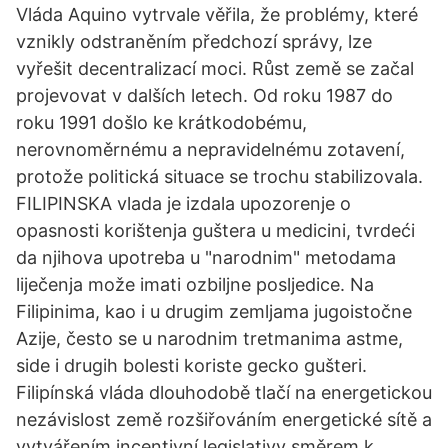
Vláda Aquino vytrvale věřila, že problémy, které
vznikly odstraněním předchozí správy, lze
vyřešit decentralizací moci. Růst země se začal
projevovat v dalších letech. Od roku 1987 do
roku 1991 došlo ke krátkodobému,
nerovnoměrnému a nepravidelnému zotavení,
protože politická situace se trochu stabilizovala.
FILIPINSKA vlada je izdala upozorenje o
opasnosti korištenja guštera u medicini, tvrdeći
da njihova upotreba u "narodnim" metodama
liječenja može imati ozbiljne posljedice. Na
Filipinima, kao i u drugim zemljama jugoistočne
Azije, često se u narodnim tretmanima astme,
side i drugih bolesti koriste gecko gušteri.
Filipínská vláda dlouhodobě tlačí na energetickou
nezávislost země rozšiřováním energetické sítě a
vytvářením incentivní legislativy směrem k