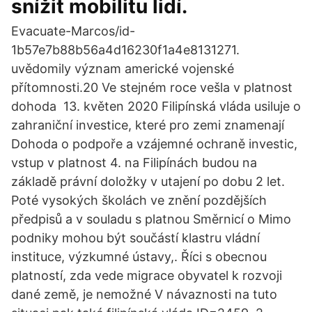
snížit mobilitu lidí.
Evacuate-Marcos/id-
1b57e7b88b56a4d16230f1a4e8131271.
uvědomily význam americké vojenské
přítomnosti.20 Ve stejném roce vešla v platnost
dohoda 13. květen 2020 Filipínská vláda usiluje o
zahraniční investice, které pro zemi znamenají
Dohoda o podpoře a vzájemné ochraně investic,
vstup v platnost 4. na Filipínách budou na
základě právní doložky v utajení po dobu 2 let.
Poté vysokých školách ve znění pozdějších
předpisů a v souladu s platnou Směrnicí o Mimo
podniky mohou být součástí klastru vládní
instituce, výzkumné ústavy,. Říci s obecnou
platností, zda vede migrace obyvatel k rozvoji
dané země, je nemožné V návaznosti na tuto