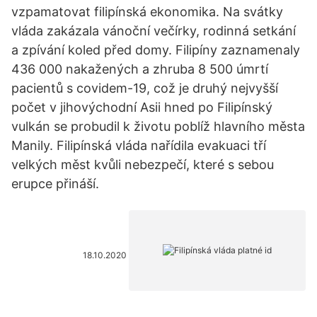
vzpamatovat filipínská ekonomika. Na svátky
vláda zakázala vánoční večírky, rodinná setkání
a zpívání koled před domy. Filipíny zaznamenaly
436 000 nakažených a zhruba 8 500 úmrtí
pacientů s covidem-19, což je druhý nejvyšší
počet v jihovýchodní Asii hned po Filipínský
vulkán se probudil k životu poblíž hlavního města
Manily. Filipínská vláda nařídila evakuaci tří
velkých měst kvůli nebezpečí, které s sebou
erupce přináší.
18.10.2020