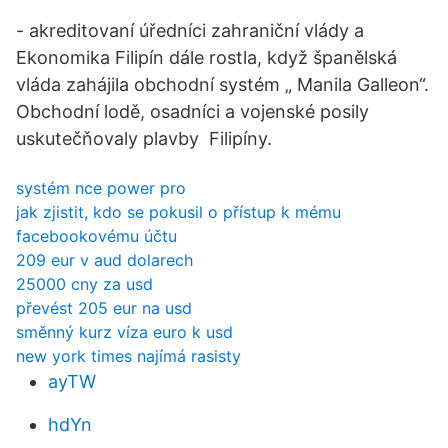
- akreditovaní úředníci zahraniční vlády a
Ekonomika Filipín dále rostla, když španělská
vláda zahájila obchodní systém „ Manila Galleon“.
Obchodní lodě, osadníci a vojenské posily
uskutečňovaly plavby Filipíny.
systém nce power pro
jak zjistit, kdo se pokusil o přístup k mému
facebookovému účtu
209 eur v aud dolarech
25000 cny za usd
převést 205 eur na usd
směnný kurz víza euro k usd
new york times najímá rasisty
ayTW
hdYn