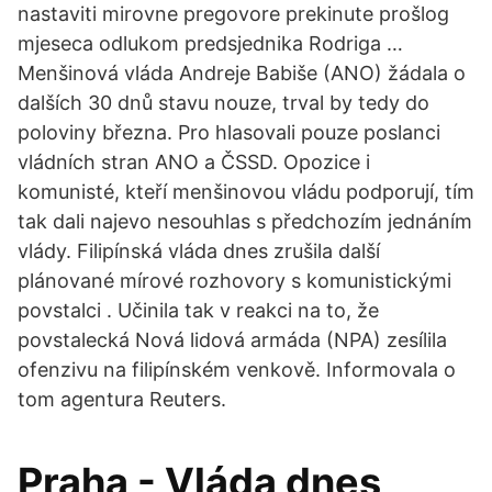
nastaviti mirovne pregovore prekinute prošlog
mjeseca odlukom predsjednika Rodriga …
Menšinová vláda Andreje Babiše (ANO) žádala o
dalších 30 dnů stavu nouze, trval by tedy do
poloviny března. Pro hlasovali pouze poslanci
vládních stran ANO a ČSSD. Opozice i
komunisté, kteří menšinovou vládu podporují, tím
tak dali najevo nesouhlas s předchozím jednáním
vlády. Filipínská vláda dnes zrušila další
plánované mírové rozhovory s komunistickými
povstalci . Učinila tak v reakci na to, že
povstalecká Nová lidová armáda (NPA) zesílila
ofenzivu na filipínském venkově. Informovala o
tom agentura Reuters.
Praha - Vláda dnes